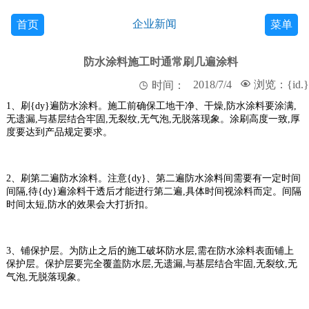
企业新闻
首页
菜单
防水涂料施工时通常刷几遍涂料
2018/7/4

浏览：{id
.
}

时间：
1、
刷{dy}遍防水涂料。施工前确保工地干净、干燥
,
防水涂料要涂满
,
无遗漏
,
与基层结合牢固
,
无裂纹
,
无气泡
,
无脱落现象。涂刷高度一致
,
厚
度要达到产品规定要求。
2、
刷第二遍防水涂料。注意{dy}、第二遍防水涂料间需要有一定时间
间隔
,
待{dy}遍涂料干透后才能进行第二遍
,
具体时间视涂料而定。间隔
时间太短
,
防水的效果会大打折扣。
3、
铺保护层。为防止之后的施工破坏防水层
,
需在防水涂料表面铺上
保护层。保护层要完全覆盖防水层
,
无遗漏
,
与基层结合牢固
,
无裂纹
,
无
气泡
,
无脱落现象。