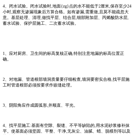
4、
闭水试验。闭水试验时
,
地面{zg}点的水不能低于
2
厘米
,
保存至少
24
小时
,
观察无渗漏现象后方算合格。如有渗漏
,
需重做
,
且莫不能疏忽大
意。基层处理、清理
,
做找平层、结合层
,
细部附加层、丙烯酸防水层
,
蓄水试验、保护层施工、二次蓄水试验。
1
、应对厨房、卫生间的标高复核正确
,
特别注意地漏的标高位置正
确。
2
、对地漏、管道根部墙洞质量要仔细检查
,
墙洞要密实合格
,
找平层施
工时管道根部必须按要求作嵌缝处理。
3
、阴阳角应作成圆弧形
,
并顺直、平光。
4、
找平层施工
:
基面有空隙、裂缝、不平等缺陷的
,
用水泥砂浆修补抹
平。使基面必须坚固、平整、干净
,
无灰尘、油腻、蜡、脱模剂等以及