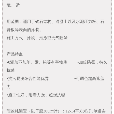
境。 适
用范围：适用于砖石结构、混凝土以及水泥压力板、石
膏板等表面的涂装。
施工方式：涂刷、滚涂或无气喷涂
产品特点：
•0添加不加苯、汞、铅等有害物质 •加倍防霉，持久
抗菌
•抗污易洗综合性能优异
•
可调色超高遮盖
力
•施工性好，附着力强，超强抗碱
理论耗漆置（以干膜30Um计）：12-14平方米/升/单遍实