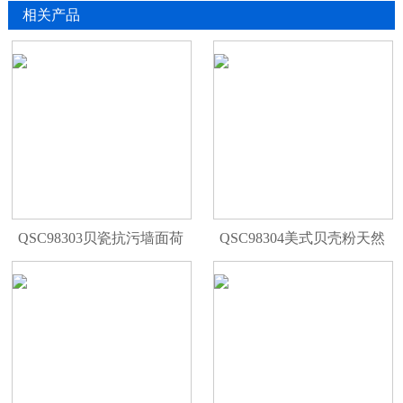
相关产品
QSC98303贝瓷抗污墙面荷
QSC98304美式贝壳粉天然
疏水
净味墙面漆