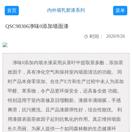
内外墙乳胶漆系列
首页
菜单
QSC98306净味0添加墙面漆
2020/9/26

时间：
净味0添加内墙水漆采用从茶叶中提取茶多酚，添加茶
效因子，具有净化空气和保持室内墙面清活的功能。 同
时产品本身零添加。在生产E方和生产过程中未人为添加
甲醛、苯系物，令产品更环保安全，还具备全效 功能。
特别适用于室内装修及旧塯翻新。漆膜丰满细腻，手感
爽滑，抗污擦洗。且产品漆膜弹性好，综合性能优。 利
用漆膜表面茶效因子起到抗氧化的作用。真正维持墙面
长久亮丽、为家人提供一个如同森林般的生态健康环