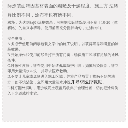
际涂装面积因基材表面的粗糙及干燥程度、施工方 法
稀
释比例不同，涂布率也有所不同。
稀释：为达到{zj0}涂刷效果，可根据实际情况使用不多于10-20（体
积比）的自来水稀释。使用前应充分搅拌均匀，过滤{zj0}。
安全事项：
A.务必于使用前阅读包装文字中的施工说明，以获得可靠和满意的涂
装效果。
B.开始操作和使用前尽量打开所有门窗，确保施工区域有足够的通风
条件。
C.过敏性皮肤，请在使用中始终佩戴防护用具：如慎沾染眼部，请立
即用大量清水冲洗，并寻求医疗救助。
D.不要让儿童或庞物进入施工区域，并将产品放置于接触不到的地
并寻求医疗救助。
方；如不慎沾染，立即用大量清水冲洗
E.料打翻外漏时，用沙或泥土覆盖后收集并合理处置，切勿把涂料倒
入下水道或排水管。