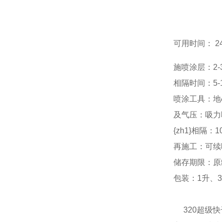
AB380
可用时间： 2
施喷涂层：2-
相隔时间：5-
喷涂工具：地心力
及气压：吸力喷枪
{zh1}相隔：1
再施工：可续喷
储存期限：原
包装：1升、3
320超级快