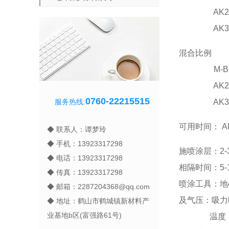
AK260快
AK321快干
混合比例 
M-B2K
AK260标
0760-22215515
服务热线:
AK321慢干
可用时间： AK
◆ 联系人：谭梦玲
◆ 手机：13923317298
施喷涂层：2-
◆ 电话：13923317298
相隔时间：5-
◆ 传真：13923317298
喷涂工具：地心力
◆ 邮箱：2287204368@qq.com
及气压：吸力喷
◆ 地址：鹤山市鹤城镇新材料产
业基地b区(富强路61号)
温度 不