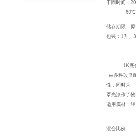
干固时间：2
60℃ 
储存期限：原
包装：1升、3
1K底
由多种改良耐
性，同时为
罩光漆作了物
适用底材：经
10-
混合比例 