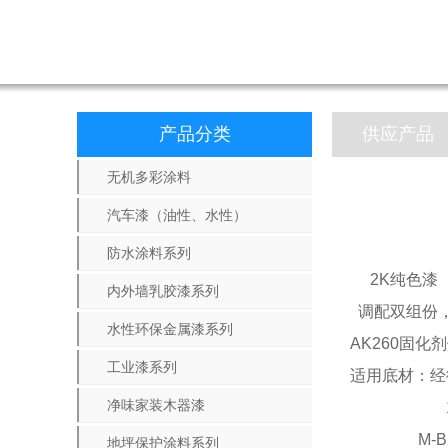
产品分类
供应产品
无机多彩涂料
汽车漆（油性、水性）
防水涂料系列
2K纯色漆
内外墙乳胶漆系列
调配双组份，
水性环保金属漆系列
AK260
固化剂
工业漆系列
适用底材：经
净味家装木器漆
M-B2K
地坪保护涂料系列