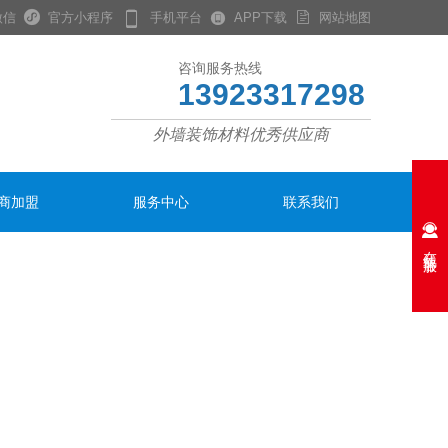




微信
官方小程序
手机平台
APP下载
网站地图
咨询服务热线
13923317298
外墙装饰材料优秀供应商
商加盟
服务中心
联系我们

在线客服