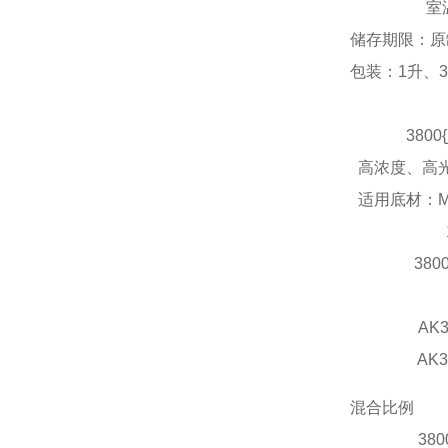
室温 0-
储存期限：原
包装：1升、3
3800{j
高浓度、高光
适用底材：M
12-
3800 {j
AK300 
AK321快
混合比例
3800 {j