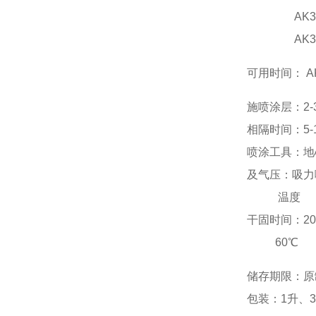
AK300 
AK322慢
可用时间： A
施喷涂层：2-
相隔时间：5-
喷涂工具：地心力
及气压：吸力喷枪
温度 不
干固时间：2
60℃ 5
储存期限：原
包装：1升、3