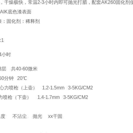
，干燥极快，常温2-3小时内即可抛光打腊，配套AK260固化剂
AIK底色漆表面
漆：固化剂：稀释剂
例
:1
4小时
3层 共40-60微米
50分钟 20℃
喷枪（上壶） 1.2-1.5mm 3-5KG/CM2
枪（下壶） 1.4-1.7mm 3-5KG/CM2
沾尘 抛光 xx干固