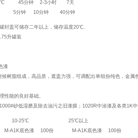
0℃ 45分钟 2-3小时 7天
5分钟 10分钟 40分钟
罐封盖可储存二年以上，储存温度20℃.
.75升罐装
色漆
候树脂组成，高品质，遮盖力强，可调配出单组份纯色，金属
理性能的良好基础。
1000#砂低湿磨及除去油污之旧漆膜；1020R中涂漆及各类1K
25℃ 25℃以上
M-A1K底色漆 100份
M-A1K底色漆 100份