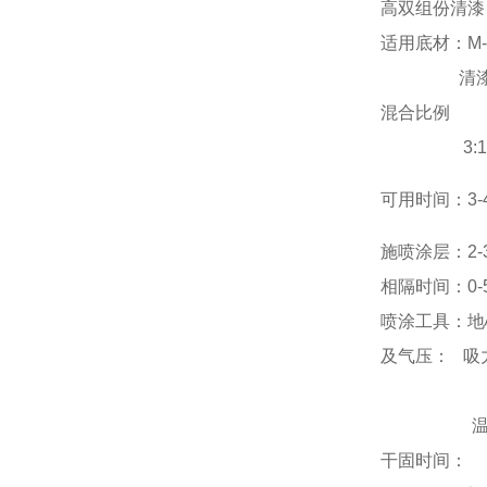
高双组份清漆
适用底材：M-
清
混合比
3:1
可用时间：3-
施喷涂层：2-
相隔时间：0-
喷涂工具：地心力
及气压： 吸力喷
温度 不
干固时间：