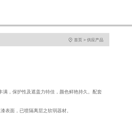

首页
>
供应产品
丰满，保护性及遮盖力特佳，颜色鲜艳持久。配套
K漆表面，已喷隔离层之软弱器材。