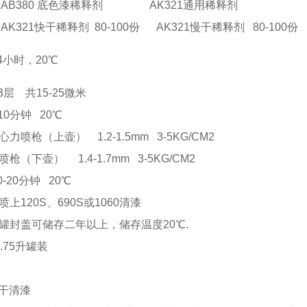
 底色漆稀释剂 AK321通用稀释剂
AK321快干稀释剂 80-100份 AK321慢干稀释剂 80-100份
4小时，20℃
3层 共15-25微米
10分钟 20℃
喷枪（上壶） 1.2-1.5mm 3-5KG/CM2
（下壶） 1.4-1.7mm 3-5KG/CM2
0-20分钟 20℃
上120S、690S或1060清漆
罐封盖可储存二年以上，储存温度20℃.
.75升罐装
干清漆